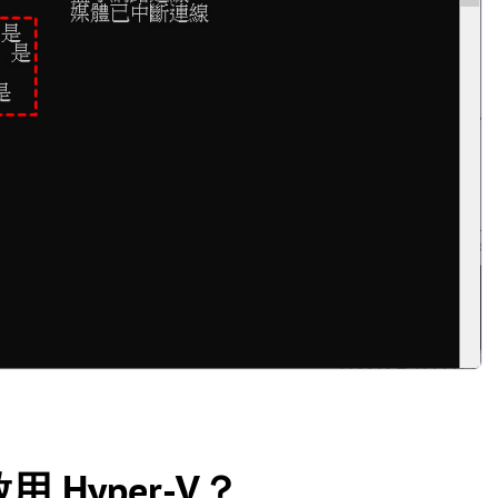
用 Hyper-V？