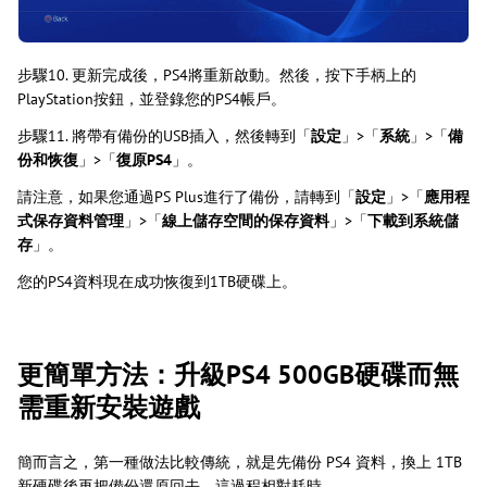
步驟10. 更新完成後，PS4將重新啟動。然後，按下手柄上的
PlayStation按鈕，並登錄您的PS4帳戶。
步驟11. 將帶有備份的USB插入，然後轉到「
設定
」>「
系統
」>「
備
份和恢復
」>「
復原PS4
」。
請注意，如果您通過PS Plus進行了備份，請轉到「
設定
」>「
應用程
式保存資料管理
」>「
線上儲存空間的保存資料
」>「
下載到系統儲
存
」。
您的PS4資料現在成功恢復到1TB硬碟上。
更簡單方法：升級PS4 500GB硬碟而無
需重新安裝遊戲
簡而言之，第一種做法比較傳統，就是先備份 PS4 資料，換上 1TB
新硬碟後再把備份還原回去。這過程相對耗時。