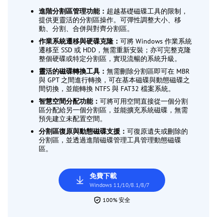
進階分割區管理功能：
超越基礎磁碟工具的限制，
提供更靈活的分割區操作。可彈性調整大小、移
動、分割、合併與對齊分割區。
作業系統遷移與硬碟克隆：
可將 Windows 作業系統
遷移至 SSD 或 HDD，無需重新安裝；亦可完整克隆
整個硬碟或特定分割區，實現流暢的系統升級。
靈活的磁碟轉換工具：
無需刪除分割區即可在 MBR
與 GPT 之間進行轉換，可在基本磁碟與動態磁碟之
間切換，並能轉換 NTFS 與 FAT32 檔案系統。
智慧空間分配功能：
可將可用空間直接從一個分割
區分配給另一個分割區，並能擴充系統磁碟，無需
預先建立未配置空間。
分割區復原與動態磁碟支援：
可復原遺失或刪除的
分割區，並透過進階磁碟管理工具管理動態磁碟
區。
免費下載
Windows 11/10/8.1/8/7
100% 安全