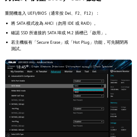
重開機進入 UEFI/BIOS（通常按 Del、F2、F12）：
將 SATA 模式改為 AHCI（勿用 IDE 或 RAID）。
確認 SSD 所連接的 SATA 埠或 M.2 插槽已「啟用」。
若主機板有「Secure Erase」或「Hot Plug」功能，可先關閉再
測試。