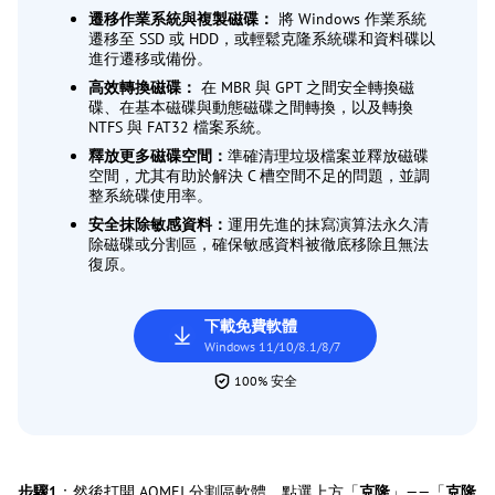
遷移作業系統與複製磁碟：
將 Windows 作業系統
遷移至 SSD 或 HDD，或輕鬆克隆系統碟和資料碟以
進行遷移或備份。
高效轉換磁碟：
在 MBR 與 GPT 之間安全轉換磁
碟、在基本磁碟與動態磁碟之間轉換，以及轉換
NTFS 與 FAT32 檔案系統。
釋放更多磁碟空間：
準確清理垃圾檔案並釋放磁碟
空間，尤其有助於解決 C 槽空間不足的問題，並調
整系統碟使用率。
安全抹除敏感資料：
運用先進的抹寫演算法永久清
除磁碟或分割區，確保敏感資料被徹底移除且無法
復原。
下載免費軟體
Windows 11/10/8.1/8/7
100% 安全
步驟1
：然後打開 AOMEI 分割區軟體，點選上方「
克隆
」——「
克隆