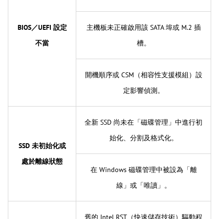
BIOS／UEFI 設定
主機板未正確啟用該 SATA 埠或 M.2 插
不當
槽。
開機順序或 CSM（相容性支援模組）設
定影響偵測。
全新 SSD 尚未在「磁碟管理」中進行初
始化、分割及格式化。
SSD 未初始化或
處於離線狀態
在 Windows 磁碟管理中被設為「離
線」或「唯讀」。
舊的 Intel RST（快速儲存技術）驅動程