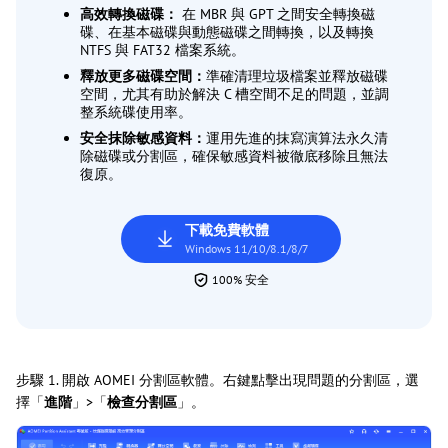
高效轉換磁碟：
在 MBR 與 GPT 之間安全轉換磁
碟、在基本磁碟與動態磁碟之間轉換，以及轉換
NTFS 與 FAT32 檔案系統。
釋放更多磁碟空間：
準確清理垃圾檔案並釋放磁碟
空間，尤其有助於解決 C 槽空間不足的問題，並調
整系統碟使用率。
安全抹除敏感資料：
運用先進的抹寫演算法永久清
除磁碟或分割區，確保敏感資料被徹底移除且無法
復原。
下載免費軟體
Windows 11/10/8.1/8/7
100% 安全
步驟 1. 開啟 AOMEI 分割區軟體。右鍵點擊出現問題的分割區，選
擇「
進階
」>「
檢查分割區
」。