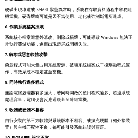
硬碟出現壞道或 SMART 狀態異常時，系統在存取資料過程中容易隨
機當機。硬碟壞軌可能是因不當使用、老化或強制斷電所造成。
6. 作業系統檔案損壞
系統核心檔案遭意外篡改、刪除或損壞，可能導致 Windows 無法正
常執行關鍵功能，進而出現藍屏或開機失敗。
7. 病毒或惡意軟體攻擊
惡意程式可能大量占用系統資源、破壞系統檔案或干擾驅動程式運
作，導致系統不穩定甚至當機。
8. 同時執行過多程式
無論電腦處理器有多強大，若同時開啟的應用程式過多、超過系統
處理容量，電腦便會反應遲緩甚至凍結當機。
9. 軟體或硬體不相容
自行安裝的第三方軟體與系統版本不相容、或擴充硬體（如外接裝
置）與主機匹配性不良，都可能引發系統錯誤與藍屏。
10. BIOS/UEFI 設定不當