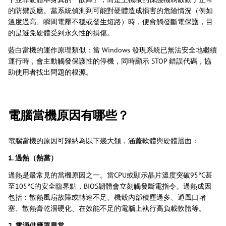
的防禦反應。當系統偵測到可能對硬體造成損害的危險情況（例如
溫度過高、瞬間電壓不穩或發生短路）時，便會觸發斷電保護，目
的是避免硬體受到永久性的損傷。
藍白當機的運作原理類似：當 Windows 發現系統已無法安全地繼續
運行時，會主動觸發保護性的停機，同時顯示 STOP 錯誤代碼，協
助使用者找出問題的根源。
電腦當機原因有哪些？
電腦當機的原因可歸納為以下幾大類，涵蓋軟體與硬體層面：
1. 過熱（熱當）
過熱是最常見的當機原因之一。當CPU或顯示晶片溫度突破95°C甚
至105°C的安全臨界點，BIOS韌體會立刻觸發斷電指令。過熱成因
包括：散熱風扇故障或轉速不足、機殼內部積塵過多、通風口堵
塞、散熱膏乾涸硬化、在效能不足的電腦上執行高負載軟體等。
2. 電源供應器異常