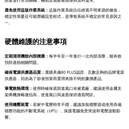
頻繁進行非法關機，極易造成硬碟損壞與資料遺失。
避免使用盜版作業系統：
盜版作業系統往往經過不明來源的修改，
穩定性堪憂且可能潛藏惡意程式，是導致系統不穩定的常見原因之
一。
硬體維護的注意事項
定期清理機殼內部積塵：
每半年至一年進行一次內部清塵，能有效
預防過熱相關問題。
確保電源供應器品質：
選購具備80 PLUS認證、瓦數足夠的品牌電源
供應器，切勿為了節省預算而選用來路不明的廉價產品。
筆電散熱環境：
使用時確保底部進風口未被遮蔽，建議使用金屬支
架將機身略微抬高，使進風口與桌面保持適當間距。
使用穩壓裝置：
若家中電壓時常不穩，建議加裝穩壓器或使用具備
穩壓功能的不斷電系統（UPS），保護電腦免受突波和電壓波動影
響。