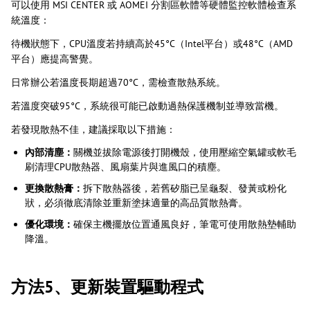
可以使用 MSI CENTER 或 AOMEI 分割區軟體等硬體監控軟體檢查系
統溫度：
待機狀態下，CPU溫度若持續高於45°C（Intel平台）或48°C（AMD
平台）應提高警覺。
日常辦公若溫度長期超過70°C，需檢查散熱系統。
若溫度突破95°C，系統很可能已啟動過熱保護機制並導致當機。
若發現散熱不佳，建議採取以下措施：
內部清塵：
關機並拔除電源後打開機殼，使用壓縮空氣罐或軟毛
刷清理CPU散熱器、風扇葉片與進風口的積塵。
更換散熱膏：
拆下散熱器後，若舊矽脂已呈龜裂、發黃或粉化
狀，必須徹底清除並重新塗抹適量的高品質散熱膏。
優化環境：
確保主機擺放位置通風良好，筆電可使用散熱墊輔助
降溫。
方法5、更新裝置驅動程式