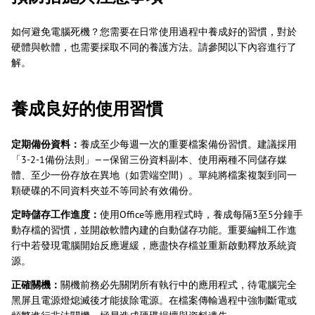
如何避免電腦死機？您需要在日常使用過程中養成好的習慣，對於
硬體與軟體，也需要採取不同的養護方法。請參閱以下內容進行了
解。
養成良好的使用習慣
定期備份資料：
養成至少每週一次的重要檔案備份習慣。建議採用
「3-2-1備份法則」——保留三份資料副本、使用兩種不同儲存媒
體、至少一份存放在異地（如雲端空間）。單純將檔案複製到同一
顆硬碟的不同資料夾並不等同於有效備份。
定時儲存工作進度：
使用Office等應用程式時，養成每隔3至5分鐘手
動存檔的習慣，並開啟軟體內建的自動儲存功能。重要編輯工作進
行中若發現電腦開始反應遲緩，應盡快存檔並重新啟動釋放系統資
源。
正確關機：
關機前務必先關閉所有執行中的應用程式，待電腦完全
黑屏且電源燈熄滅後才能拔除電源。在檔案傳輸過程中強制斷電或