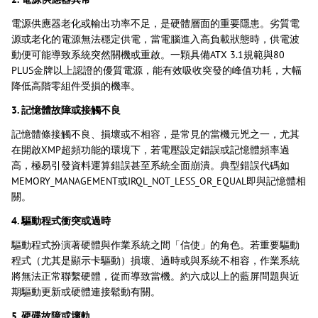
電源供應器老化或輸出功率不足，是硬體層面的重要隱患。劣質電
源或老化的電源無法穩定供電，當電腦進入高負載狀態時，供電波
動便可能導致系統突然關機或重啟。一顆具備ATX 3.1規範與80
PLUS金牌以上認證的優質電源，能有效吸收突發的峰值功耗，大幅
降低高階零組件受損的機率。
3. 記憶體故障或接觸不良
記憶體條接觸不良、損壞或不相容，是常見的當機元兇之一，尤其
在開啟XMP超頻功能的環境下，若電壓設定錯誤或記憶體頻率過
高，極易引發資料運算錯誤甚至系統全面崩潰。典型錯誤代碼如
MEMORY_MANAGEMENT或IRQL_NOT_LESS_OR_EQUAL即與記憶體相
關。
4. 驅動程式衝突或過時
驅動程式扮演著硬體與作業系統之間「信使」的角色。若重要驅動
程式（尤其是顯示卡驅動）損壞、過時或與系統不相容，作業系統
將無法正常聯繫硬體，從而導致當機。約六成以上的藍屏問題與近
期驅動更新或硬體連接鬆動有關。
5. 硬碟故障或壞軌