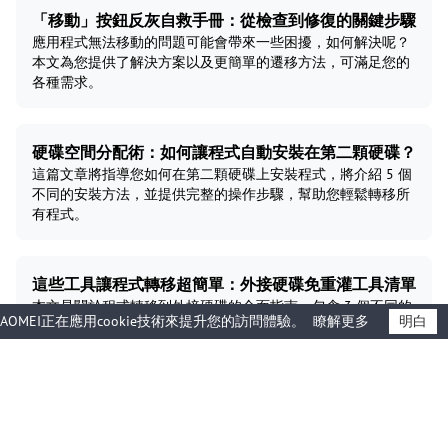
「移動」按鈕反灰自救手冊：從檢查到修復的關鍵步驟
應用程式無法移動的問題可能會帶來一些困擾，如何解決呢？
本文為您提供了解決方案以及更簡單的遷移方法，可滿足您的
各種需求。
硬碟空間分配術：如何讓程式自動安裝在第二顆硬碟？
這篇文章將指導您如何在第二顆硬碟上安裝程式，將介紹 5 個
不同的安裝方法，並提供完整的操作步驟，幫助您輕鬆轉移所
有程式。
這些工具讓程式轉移超簡單：外接硬碟免重灌工具清單
本文是關於程式轉移到外接硬碟的全面指南，包含 3 個不同的
AOMEI正在應用cookie技術來提升您的訪問體驗。
瞭解更多
明白
電腦程式轉移方法，無論是 Windows 內建程式、第三方程式
還是遊戲，都可以確保完整轉移並正常執行。