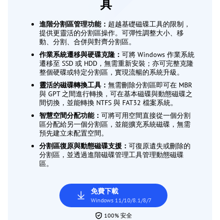
具
進階分割區管理功能：
超越基礎磁碟工具的限制，
提供更靈活的分割區操作。可彈性調整大小、移
動、分割、合併與對齊分割區。
作業系統遷移與硬碟克隆：
可將 Windows 作業系統
遷移至 SSD 或 HDD，無需重新安裝；亦可完整克隆
整個硬碟或特定分割區，實現流暢的系統升級。
靈活的磁碟轉換工具：
無需刪除分割區即可在 MBR
與 GPT 之間進行轉換，可在基本磁碟與動態磁碟之
間切換，並能轉換 NTFS 與 FAT32 檔案系統。
智慧空間分配功能：
可將可用空間直接從一個分割
區分配給另一個分割區，並能擴充系統磁碟，無需
預先建立未配置空間。
分割區復原與動態磁碟支援：
可復原遺失或刪除的
分割區，並透過進階磁碟管理工具管理動態磁碟
區。
免費下載
Windows 11/10/8.1/8/7
100% 安全